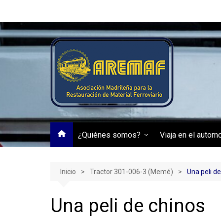
Saltar
al
contenido
¿Quiénes somos?
Viaja en el autom
Transparencia
Automotor RENFE
Inicio
Tractor 301-006-3 (Memé)
Una peli d
Una peli de chinos