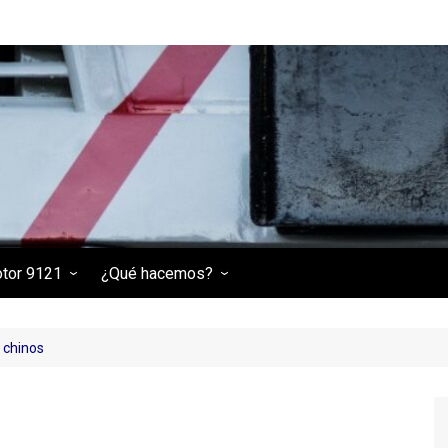
otor 9121
¿Qué hacemos?
 9121
Tractor de maniobras
(RENFE 301-006-3)
e chinos
Locomotora eléctrica 269-
236
Locomotora diésel 313-030-
9