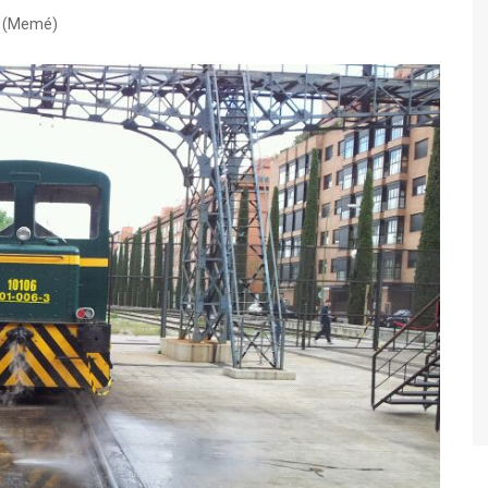
Furgón calderín (DDT-8043)
3 (Memé)
Vagón J (VSO-1027)
Grúa de instalaciones fijas
Cuadro de mandos de la
estación de Gascones-
Buitrago
Dresina de control de vía
(Matisa)
Relés de vía
Señal baja Ericsson
Otras colaboraciones