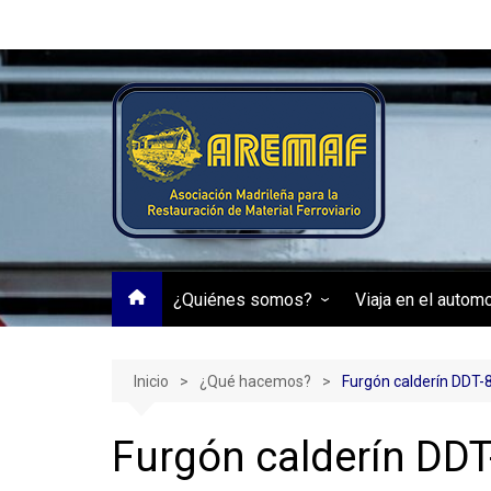
Saltar
al
contenido
¿Quiénes somos?
Viaja en el autom
Transparencia
Automotor RENFE
Inicio
¿Qué hacemos?
Furgón calderín DDT-
Furgón calderín DD