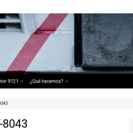
otor 9121
¿Qué hacemos?
 9121
Tractor de maniobras
(RENFE 301-006-3)
8043
Locomotora eléctrica 269-
236
T-8043
Locomotora diésel 313-030-
9