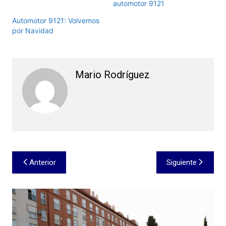
automotor 9121
Automotor 9121: Volvemos
por Navidad
Mario Rodríguez
Navegación
Anterior
Siguiente
de
entradas