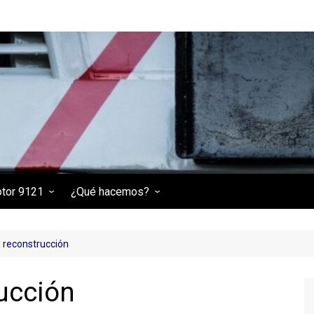
otor 9121
¿Qué hacemos?
 9121
Tractor de maniobras
(RENFE 301-006-3)
 reconstrucción
Locomotora eléctrica 269-
236
ucción
Locomotora diésel 313-030-
9