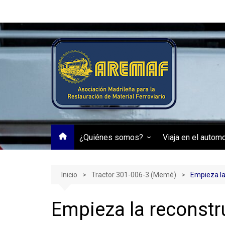
Saltar
al
contenido
¿Quiénes somos?
Viaja en el autom
Transparencia
Automotor RENFE
Inicio
Tractor 301-006-3 (Memé)
Empieza la
Empieza la reconstr