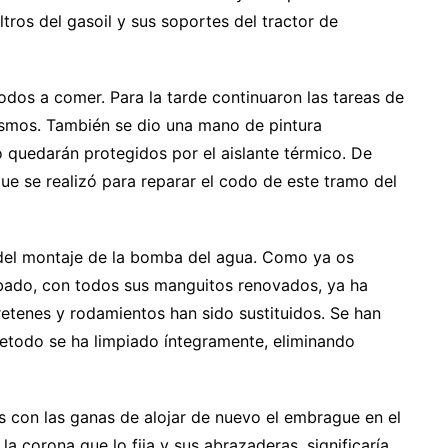
tros del gasoil y sus soportes del tractor de
odos a comer. Para la tarde continuaron las tareas de
mismos. También se dio una mano de pintura
o quedarán protegidos por el aislante térmico. De
e se realizó para reparar el codo de este tramo del
el montaje de la bomba del agua. Como ya os
bado, con todos sus manguitos renovados, ya ha
retenes y rodamientos han sido sustituidos. Se han
retodo se ha limpiado íntegramente, eliminando
 con las ganas de alojar de nuevo el embrague en el
a corona que lo fija y sus abrazaderas, significaría