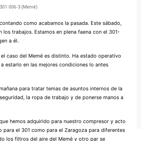
Furgón calderín (DDT-8043)
 301-006-3 (Memé)
Vagón J (VSO-1027)
contando como acabamos la pasada. Este sábado,
Grúa de instalaciones fijas
 los trabajos. Estamos en plena faena con el 301-
Cuadro de mandos de la
en a él.
estación de Gascones-
Buitrago
o el caso del Memé es distinto. Ha estado operativo
Dresina de control de vía
 estarlo en las mejores condiciones lo antes
(Matisa)
Relés de vía
mañana para tratar temas de asuntos internos de la
Señal baja Ericsson
seguridad, la ropa de trabajo y de ponerse manos a
Otras colaboraciones
 que hemos adquirido para nuestro compresor y acto
to para el 301 como para el Zaragoza para diferentes
 los filtros del aire del Memé y otro par se