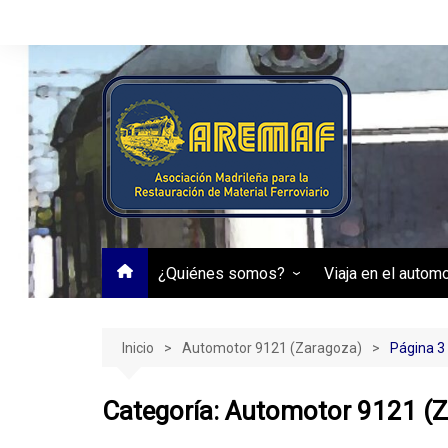
Saltar
al
contenido
¿Quiénes somos?
Viaja en el autom
Transparencia
Automotor RENFE
Inicio
Automotor 9121 (Zaragoza)
Página 3
Categoría:
Automotor 9121 (Z