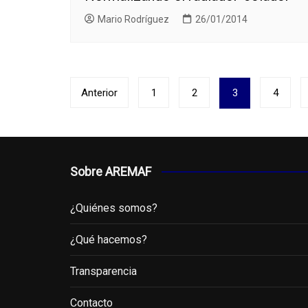
Mario Rodríguez
26/01/2014
Paginación
Anterior
1
2
3
4
de
entradas
Sobre AREMAF
¿Quiénes somos?
¿Qué hacemos?
Transparencia
Contacto