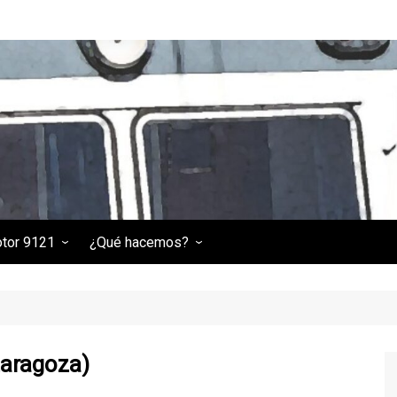
otor 9121
¿Qué hacemos?
 9121
Tractor de maniobras
(RENFE 301-006-3)
Locomotora eléctrica 269-
236
aragoza)
Locomotora diésel 313-030-
9