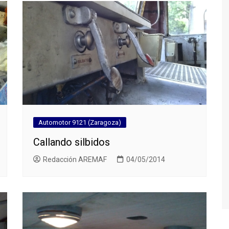
Furgón calderín (DDT-8043)
Vagón J (VSO-1027)
Grúa de instalaciones fijas
Cuadro de mandos de la
estación de Gascones-
Buitrago
Dresina de control de vía
(Matisa)
Automotor 9121 (Zaragoza)
Relés de vía
Callando silbidos
Señal baja Ericsson
Redacción AREMAF
04/05/2014
Otras colaboraciones