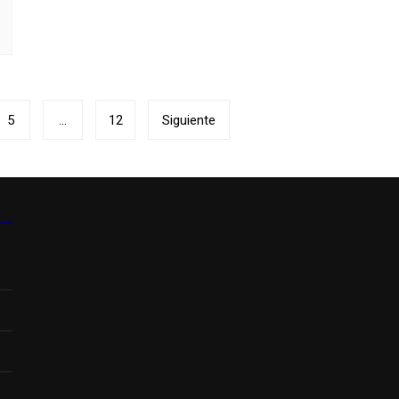
5
…
12
Siguiente