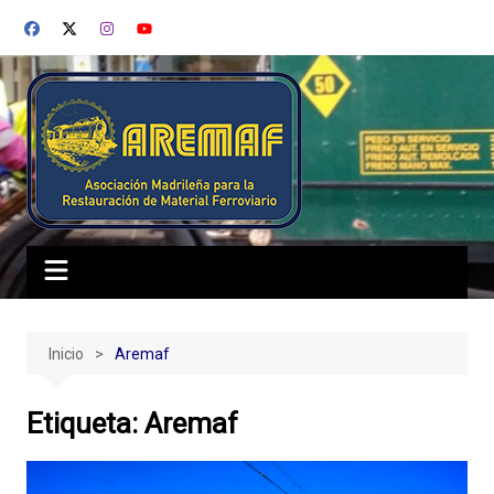
Saltar
al
contenido
Inicio
Aremaf
Etiqueta:
Aremaf