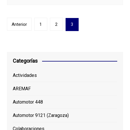
Paginación
Anterior
1
2
3
de
entradas
Categorías
Actividades
AREMAF
Automotor 448
Automotor 9121 (Zaragoza)
Colaboraciones